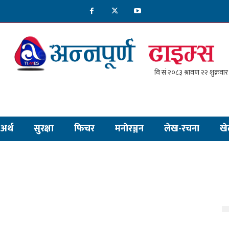
अर्थ
सुरक्षा
फिचर
मनाेरञ्जन
लेख-रचना
खे