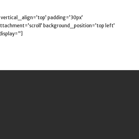
vertical_align=’top’ padding=’30px’
achment=’scroll’ background_position=’top left’
isplay=”]