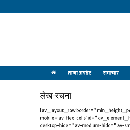
ताजा अपडेट
समाचार
लेख-रचना
[av_layout_row border=” min_height_pe
mobile=’av-flex-cells’ id=” av_element_
desktop-hide=” av-medium-hide=” av-sma