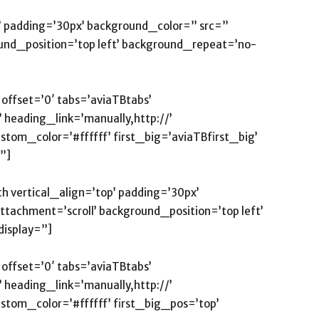
p’ padding=’30px’ background_color=” src=”
und_position=’top left’ background_repeat=’no-
 offset=’0′ tabs=’aviaTBtabs’
 heading_link=’manually,http://’
tom_color=’#ffffff’ first_big=’aviaTBfirst_big’
”]
h vertical_align=’top’ padding=’30px’
achment=’scroll’ background_position=’top left’
isplay=”]
 offset=’0′ tabs=’aviaTBtabs’
 heading_link=’manually,http://’
tom_color=’#ffffff’ first_big_pos=’top’