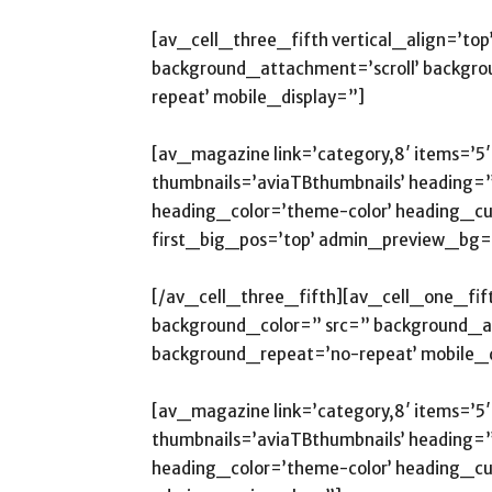
[av_cell_three_fifth vertical_align=’to
background_attachment=’scroll’ backgro
repeat’ mobile_display=”]
[av_magazine link=’category,8′ items=’5′
thumbnails=’aviaTBthumbnails’ heading=”
heading_color=’theme-color’ heading_cus
first_big_pos=’top’ admin_preview_bg=
[/av_cell_three_fifth][av_cell_one_fift
background_color=” src=” background_att
background_repeat=’no-repeat’ mobile_d
[av_magazine link=’category,8′ items=’5′
thumbnails=’aviaTBthumbnails’ heading=”
heading_color=’theme-color’ heading_cus