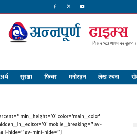
अर्थ
सुरक्षा
फिचर
मनाेरञ्जन
लेख-रचना
खे
rcent=” min_height=’0′ color=’main_color’
hidden_in_editor=’0′ mobile_breaking=” av-
ll-hide=” av-mini-hide=”]