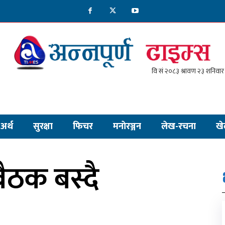
अर्थ
सुरक्षा
फिचर
मनाेरञ्जन
लेख-रचना
खे
बैठक बस्दै