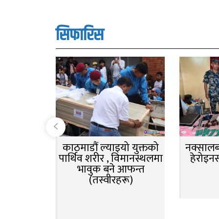
सिफारिस
काठमाडौं ल्याइयो युक्तको
नक्सालबा
पार्थिव शरीर , विमानस्थलमा
हेरोइन
भावुक बने आफन्त
(तस्वीरहरू)