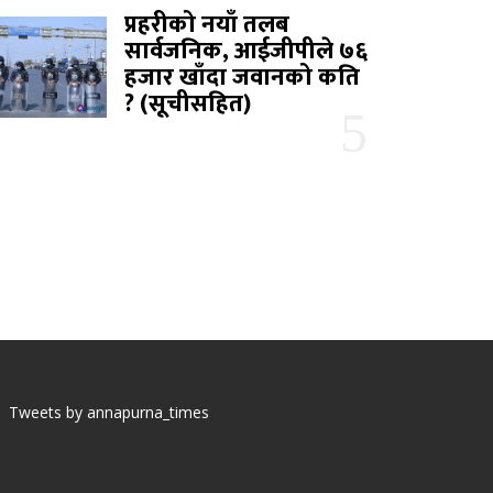
प्रहरीको नयाँ तलब
सार्वजनिक, आईजीपीले ७६
हजार खाँदा जवानको कति
? (सूचीसहित)
Tweets by annapurna_times