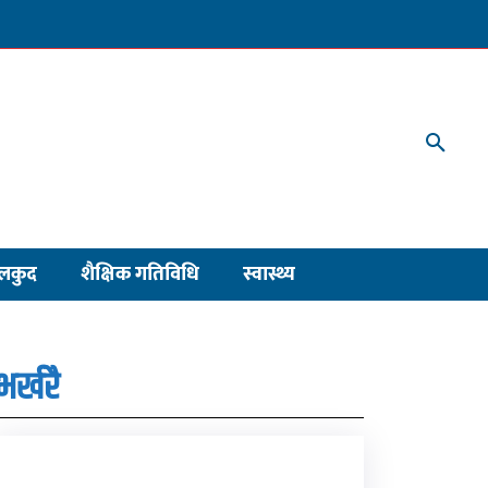
लकुद
शैक्षिक गतिविधि
स्वास्थ्य
भर्खरै