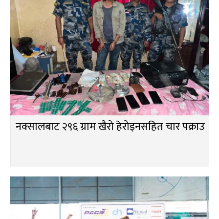
नक्सालबाट २९६ ग्राम खैरो हेरोइनसहित चार पक्राउ