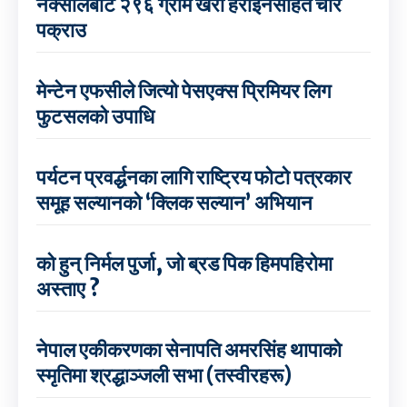
नक्सालबाट २९६ ग्राम खैरो हेरोइनसहित चार
पक्राउ
मेन्टेन एफसीले जित्यो पेसएक्स प्रिमियर लिग
फुटसलको उपाधि
पर्यटन प्रवर्द्धनका लागि राष्ट्रिय फोटो पत्रकार
समूह सल्यानको ‘क्लिक सल्यान’ अभियान
को हुन् निर्मल पुर्जा, जो ब्रड पिक हिमपहिरोमा
अस्ताए ?
नेपाल एकीकरणका सेनापति अमरसिंह थापाको
स्मृतिमा श्रद्धाञ्जली सभा (तस्वीरहरू)