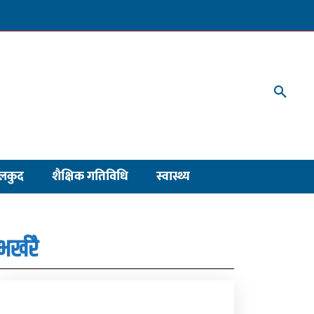
लकुद
शैक्षिक गतिविधि
स्वास्थ्य
भर्खरै