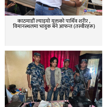
काठमाडौं ल्याइयो युक्तको पार्थिव शरीर ,
विमानस्थलमा भावुक बने आफन्त (तस्वीरहरू)