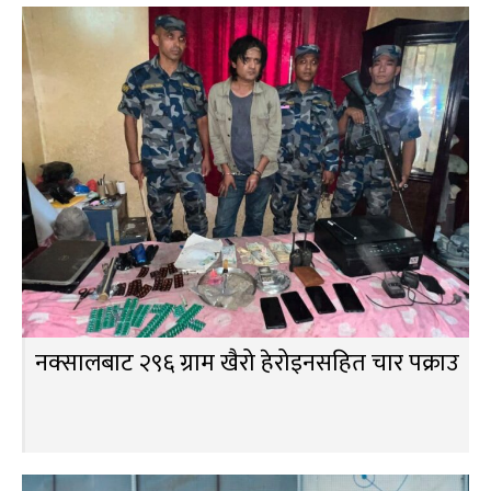
नक्सालबाट २९६ ग्राम खैरो हेरोइनसहित चार पक्राउ