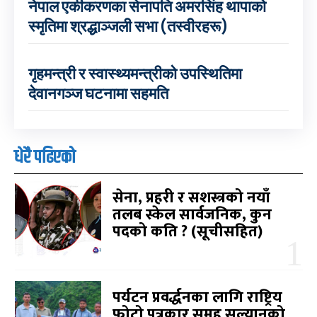
नेपाल एकीकरणका सेनापति अमरसिंह थापाको
स्मृतिमा श्रद्धाञ्जली सभा (तस्वीरहरू)
गृहमन्त्री र स्वास्थ्यमन्त्रीको उपस्थितिमा
देवानगञ्ज घटनामा सहमति
धेरै पढिएको
सेना, प्रहरी र सशस्त्रको नयाँ
तलब स्केल सार्वजनिक, कुन
पदको कति ? (सूचीसहित)
पर्यटन प्रवर्द्धनका लागि राष्ट्रिय
फोटो पत्रकार समूह सल्यानको