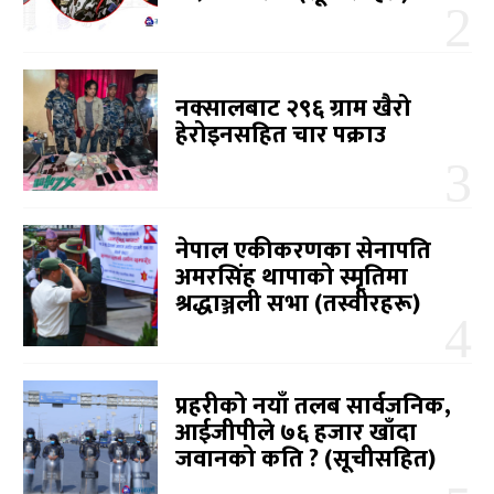
नक्सालबाट २९६ ग्राम खैरो
हेरोइनसहित चार पक्राउ
नेपाल एकीकरणका सेनापति
अमरसिंह थापाको स्मृतिमा
श्रद्धाञ्जली सभा (तस्वीरहरू)
प्रहरीको नयाँ तलब सार्वजनिक,
आईजीपीले ७६ हजार खाँदा
जवानको कति ? (सूचीसहित)