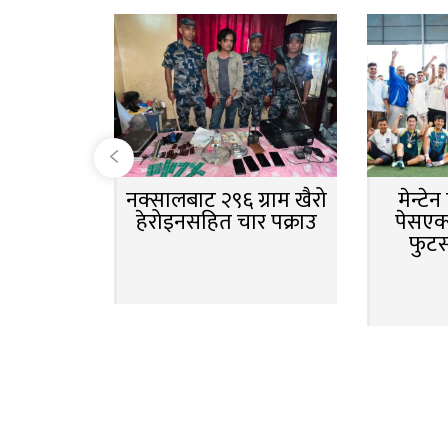
नक्सालबाट २९६ ग्राम खैरो
मेन्टे
हेरोइनसहित चार पक्राउ
पेसएक्
फुट