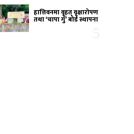
हात्तिवनमा वृहत् वृक्षारोपण
तथा ‘चापा गुँ’ बोर्ड स्थापना