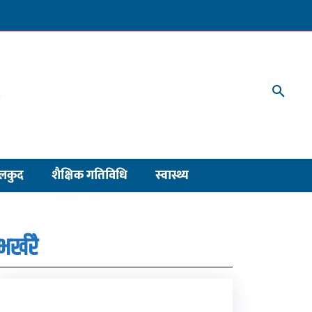
लकुद
शैक्षिक गतिविधि
स्वास्थ्य
भर्खरै