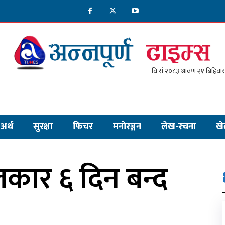
अर्थ
सुरक्षा
फिचर
मनाेरञ्जन
लेख-रचना
खे
कार ६ दिन बन्द