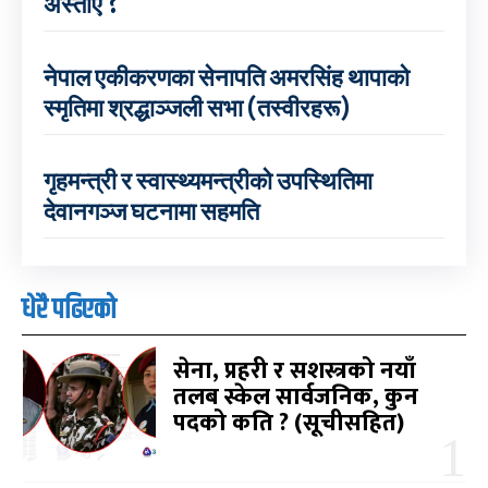
अस्ताए ?
नेपाल एकीकरणका सेनापति अमरसिंह थापाको
स्मृतिमा श्रद्धाञ्जली सभा (तस्वीरहरू)
गृहमन्त्री र स्वास्थ्यमन्त्रीको उपस्थितिमा
देवानगञ्ज घटनामा सहमति
धेरै पढिएको
सेना, प्रहरी र सशस्त्रको नयाँ
तलब स्केल सार्वजनिक, कुन
पदको कति ? (सूचीसहित)