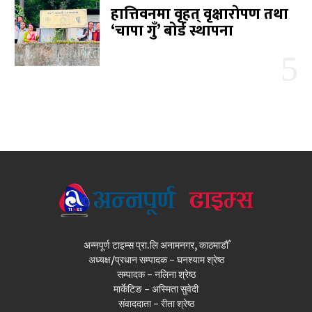
हात्तिवनमा वृहत् वृक्षारोपण तथा
‘चापा गुँ’ बोर्ड स्थापना
अन्नपूर्ण टाइम्स प्रा.लि अनामनगर, काठमाडौँ
अध्यक्ष/प्रधान सम्पादक - घनश्याम श्रेष्ठ
सम्पादक - नलिना श्रेष्ठ
मार्केटिङ - अस्मिता सुवेदी
संवाददाता - रीता श्रेष्ठ