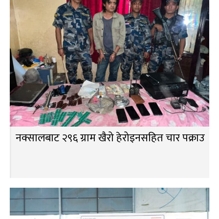
नक्सालबाट २९६ ग्राम खैरो हेरोइनसहित चार पक्राउ