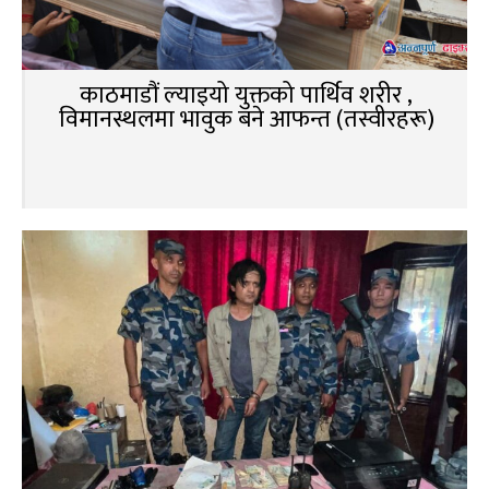
काठमाडौं ल्याइयो युक्तको पार्थिव शरीर ,
विमानस्थलमा भावुक बने आफन्त (तस्वीरहरू)