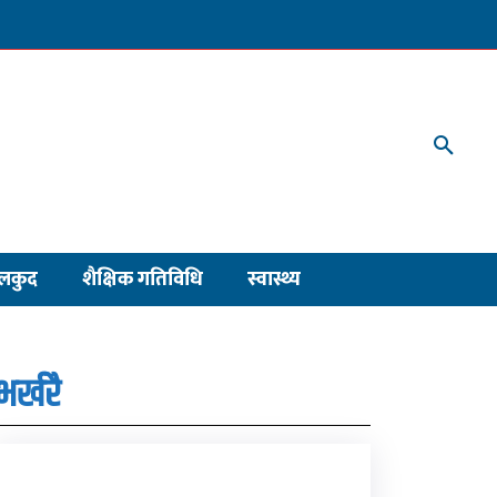
लकुद
शैक्षिक गतिविधि
स्वास्थ्य
भर्खरै