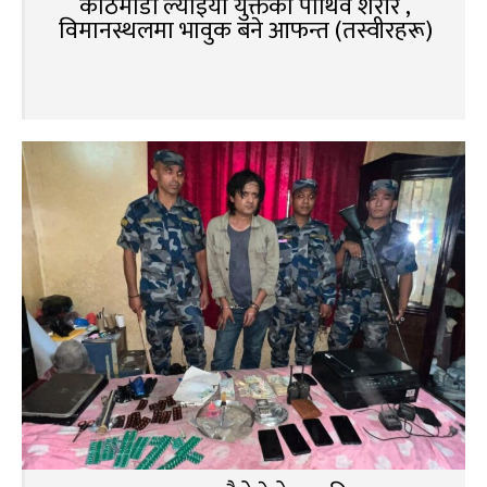
काठमाडौं ल्याइयो युक्तको पार्थिव शरीर ,
विमानस्थलमा भावुक बने आफन्त (तस्वीरहरू)