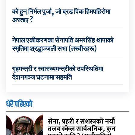
को हुन् निर्मल पुर्जा, जो ब्रड पिक हिमपहिरोमा
अस्ताए ?
नेपाल एकीकरणका सेनापति अमरसिंह थापाको
स्मृतिमा श्रद्धाञ्जली सभा (तस्वीरहरू)
गृहमन्त्री र स्वास्थ्यमन्त्रीको उपस्थितिमा
देवानगञ्ज घटनामा सहमति
धेरै पढिएको
सेना, प्रहरी र सशस्त्रको नयाँ
तलब स्केल सार्वजनिक, कुन