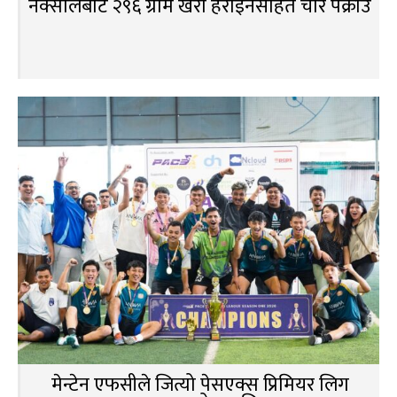
नक्सालबाट २९६ ग्राम खैरो हेरोइनसहित चार पक्राउ
मेन्टेन एफसीले जित्यो पेसएक्स प्रिमियर लिग