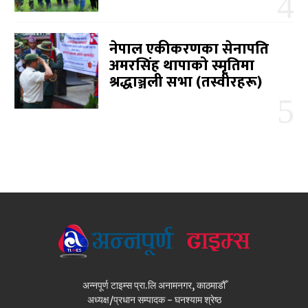
नेपाल एकीकरणका सेनापति
अमरसिंह थापाको स्मृतिमा
श्रद्धाञ्जली सभा (तस्वीरहरू)
अन्नपूर्ण टाइम्स प्रा.लि अनामनगर, काठमाडौँ
अध्यक्ष/प्रधान सम्पादक - घनश्याम श्रेष्ठ