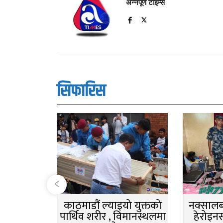
अन्नपूर्ण टाइम्स
सिफारिस
काठमाडौं ल्याइयो युक्तको
नक्सालबा
पार्थिव शरीर , विमानस्थलमा
हेरोइन