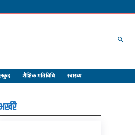
लकुद
शैक्षिक गतिविधि
स्वास्थ्य
भर्खरै