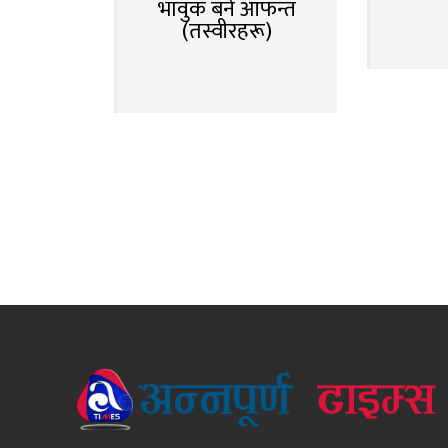
भावुक बने आफन्त
(तस्वीरहरू)