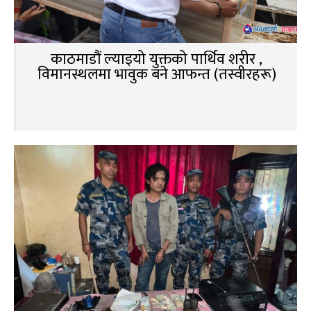
काठमाडौं ल्याइयो युक्तको पार्थिव शरीर ,
विमानस्थलमा भावुक बने आफन्त (तस्वीरहरू)