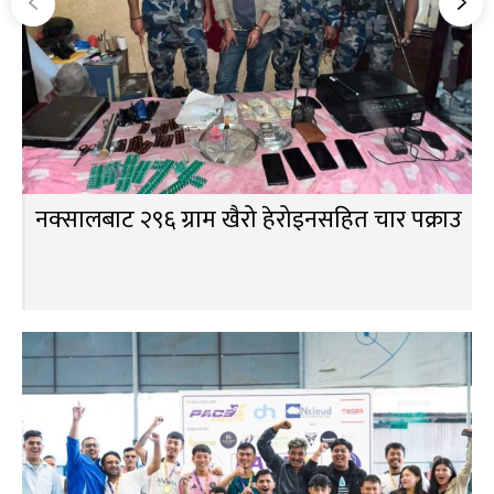
नक्सालबाट २९६ ग्राम खैरो हेरोइनसहित चार पक्राउ