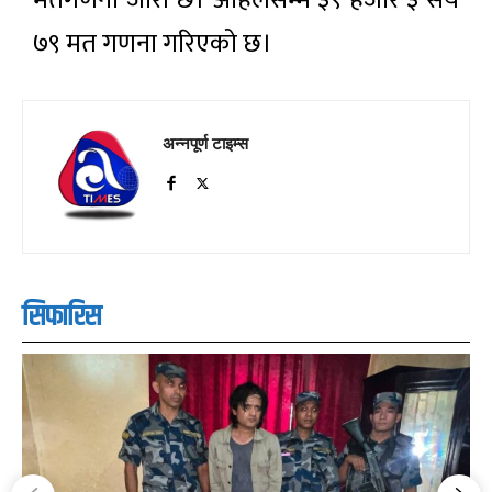
मतगणना जारी छ। अहिलेसम्म ३९ हजार ३ सय
७९ मत गणना गरिएको छ।
अन्नपूर्ण टाइम्स
सिफारिस