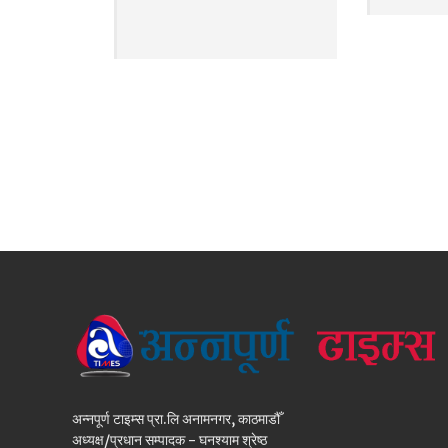
अन्नपूर्ण टाइम्स प्रा.लि अनामनगर, काठमाडौँ
अध्यक्ष/प्रधान सम्पादक - घनश्याम श्रेष्ठ