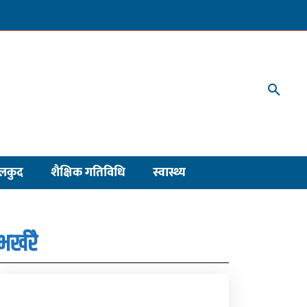
लकुद
शैक्षिक गतिविधि
स्वास्थ्य
भर्खरै