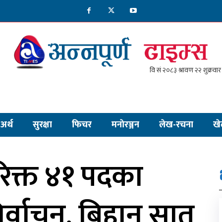
अर्थ
सुरक्षा
फिचर
मनाेरञ्जन
लेख-रचना
खे
रिक्त ४१ पदका
्वाचन, बिहान सात