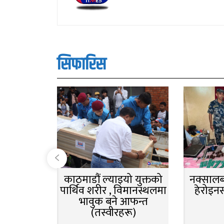
सिफारिस
काठमाडौं ल्याइयो युक्तको
नक्सालबा
पार्थिव शरीर , विमानस्थलमा
हेरोइन
भावुक बने आफन्त
(तस्वीरहरू)