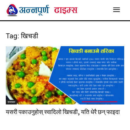
Tag: खिचडी
समाचार
यसरी पकाउनुहोस् स्वादिलो खिचडी, यति धेरै छन् फाइदा