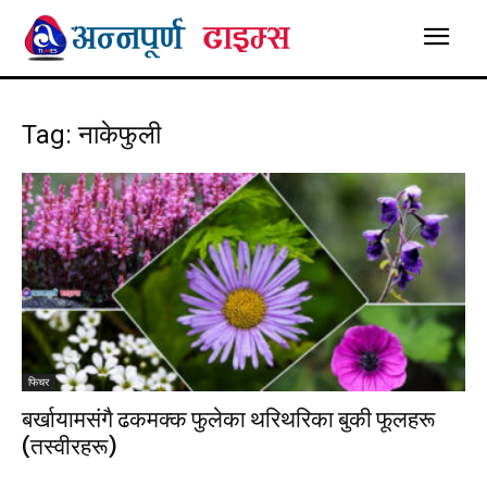
Tag: नाकेफुली
फिचर
बर्खायामसंगै ढकमक्क फुलेका थरिथरिका बुकी फूलहरू
(तस्वीरहरू)