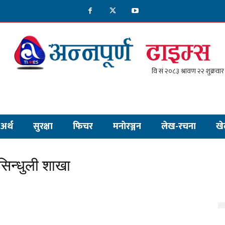
अर्थ
सुरक्षा
फिचर
मनाेरञ्जन
लेख-रचना
खे
सिन्धुली शाखा