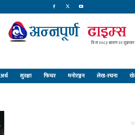
अर्थ
सुरक्षा
फिचर
मनाेरञ्जन
लेख-रचना
खे