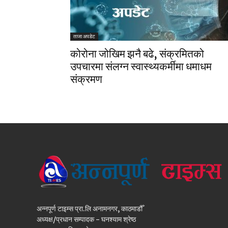
ताजा अपडेट
कोरोना जोखिम झनै बढे, संक्रमितको
उपचारमा संलग्न स्वास्थ्यकर्मीमा धमाधम
संक्रमण
अन्नपूर्ण टाइम्स प्रा.लि अनामनगर, काठमाडौँ
अध्यक्ष/प्रधान सम्पादक - घनश्याम श्रेष्ठ