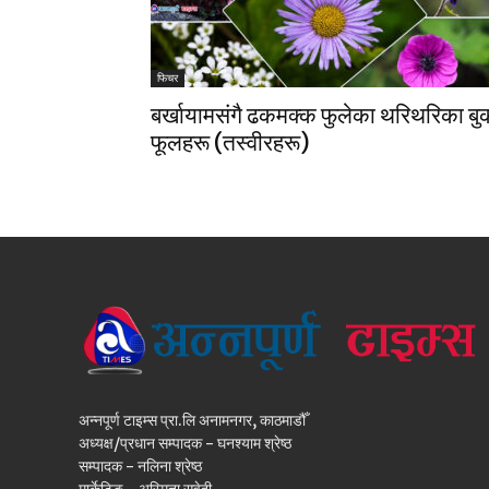
फिचर
बर्खायामसंगै ढकमक्क फुलेका थरिथरिका बु
फूलहरू (तस्वीरहरू)
अन्नपूर्ण टाइम्स प्रा.लि अनामनगर, काठमाडौँ
अध्यक्ष/प्रधान सम्पादक - घनश्याम श्रेष्ठ
सम्पादक - नलिना श्रेष्ठ
मार्केटिङ - अस्मिता सुवेदी