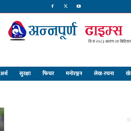
अर्थ
सुरक्षा
फिचर
मनाेरञ्जन
लेख-रचना
खे