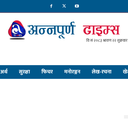
अर्थ
सुरक्षा
फिचर
मनाेरञ्जन
लेख-रचना
खे