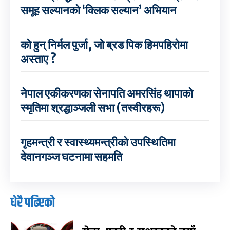
समूह सल्यानको ‘क्लिक सल्यान’ अभियान
को हुन् निर्मल पुर्जा, जो ब्रड पिक हिमपहिरोमा
अस्ताए ?
नेपाल एकीकरणका सेनापति अमरसिंह थापाको
स्मृतिमा श्रद्धाञ्जली सभा (तस्वीरहरू)
गृहमन्त्री र स्वास्थ्यमन्त्रीको उपस्थितिमा
देवानगञ्ज घटनामा सहमति
धेरै पढिएको