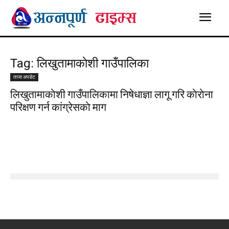
Tag: लिखुतामाकाेशी गाउँपालिका
ताजा अपडेट
लिखुतामाकाेशी गाउँपालिकामा निषेधाज्ञा लागू गरि काेराेना
परिक्षण गर्न कांग्रेसकाे माग