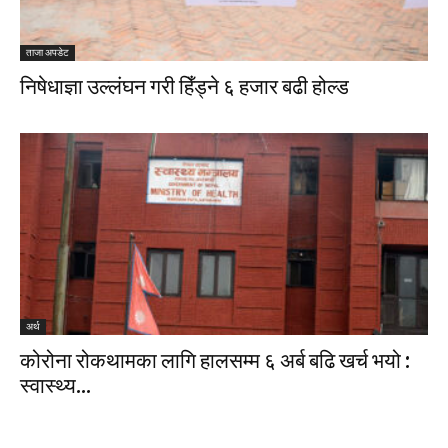
ताजा अपडेट
निषेधाज्ञा उल्लंघन गरी हिँड्ने ६ हजार बढी होल्ड
अर्थ
कोरोना रोकथामका लागि हालसम्म ६ अर्ब बढि खर्च भयो :
स्वास्थ्य...