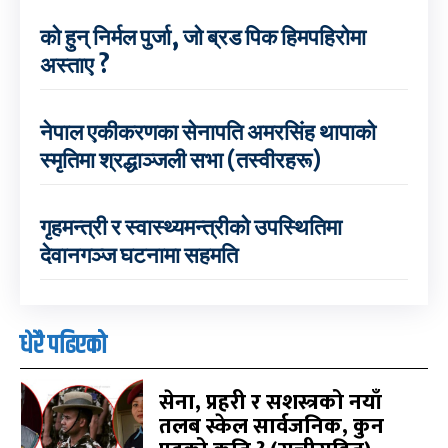
को हुन् निर्मल पुर्जा, जो ब्रड पिक हिमपहिरोमा
अस्ताए ?
नेपाल एकीकरणका सेनापति अमरसिंह थापाको
स्मृतिमा श्रद्धाञ्जली सभा (तस्वीरहरू)
गृहमन्त्री र स्वास्थ्यमन्त्रीको उपस्थितिमा
देवानगञ्ज घटनामा सहमति
धेरै पढिएको
सेना, प्रहरी र सशस्त्रको नयाँ
तलब स्केल सार्वजनिक, कुन