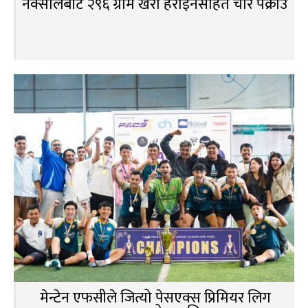
नक्सालबाट २९६ ग्राम खैरो हेरोइनसहित चार पक्राउ
मेन्टेन एफसीले जित्यो पेसएक्स प्रिमियर लिग