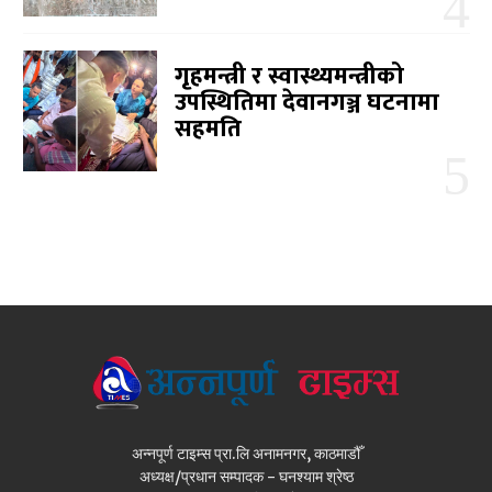
गृहमन्त्री र स्वास्थ्यमन्त्रीको
उपस्थितिमा देवानगञ्ज घटनामा
सहमति
अन्नपूर्ण टाइम्स प्रा.लि अनामनगर, काठमाडौँ
अध्यक्ष/प्रधान सम्पादक - घनश्याम श्रेष्ठ