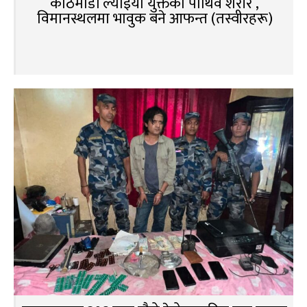
काठमाडौं ल्याइयो युक्तको पार्थिव शरीर ,
विमानस्थलमा भावुक बने आफन्त (तस्वीरहरू)