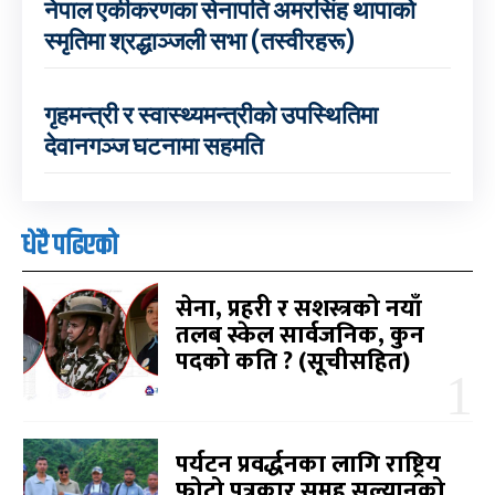
नेपाल एकीकरणका सेनापति अमरसिंह थापाको
स्मृतिमा श्रद्धाञ्जली सभा (तस्वीरहरू)
गृहमन्त्री र स्वास्थ्यमन्त्रीको उपस्थितिमा
देवानगञ्ज घटनामा सहमति
धेरै पढिएको
सेना, प्रहरी र सशस्त्रको नयाँ
तलब स्केल सार्वजनिक, कुन
पदको कति ? (सूचीसहित)
पर्यटन प्रवर्द्धनका लागि राष्ट्रिय
फोटो पत्रकार समूह सल्यानको