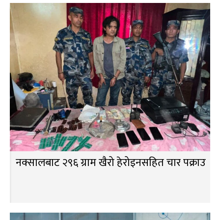
नक्सालबाट २९६ ग्राम खैरो हेरोइनसहित चार पक्राउ