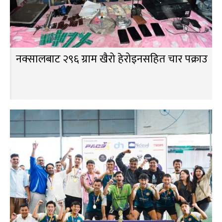
नक्सालबाट २९६ ग्राम खैरो हेरोइनसहित चार पक्राउ