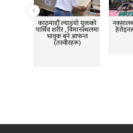
काठमाडौं ल्याइयो युक्तको
नक्सालबा
पार्थिव शरीर , विमानस्थलमा
हेरोइन
भावुक बने आफन्त
(तस्वीरहरू)