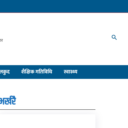
लकुद
शैक्षिक गतिविधि
स्वास्थ्य
भर्खरै