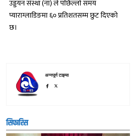
उड्डयन संस्था (ना) ले पछिल्लो समय
प्याराग्लाडिङमा ६० प्रतिशतसम्म छुट दिएको
छ।
अन्नपूर्ण टाइम्स
सिफारिस