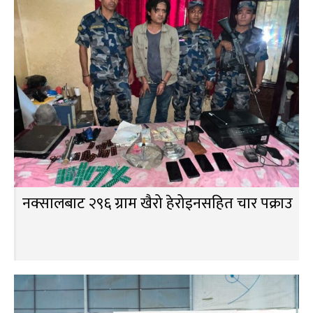
नक्सालबाट २९६ ग्राम खैरो हेरोइनसहित चार पक्राउ