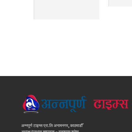
अन्नपूर्ण टाइम्स प्रा.लि अनामनगर, काठमाडौँ
अध्यक्ष/प्रधान सम्पादक - घनश्याम श्रेष्ठ