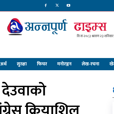
अर्थ
सुरक्षा
फिचर
मनाेरञ्जन
लेख-रचना
खे
ि देउवाको
ग्रेस क्रियाशिल