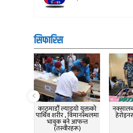
सिफारिस
काठमाडौं ल्याइयो युक्तको
नक्सालबा
पार्थिव शरीर , विमानस्थलमा
हेरोइन
भावुक बने आफन्त
(तस्वीरहरू)