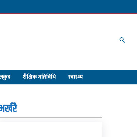
लकुद
शैक्षिक गतिविधि
स्वास्थ्य
भर्खरै