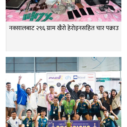
नक्सालबाट २९६ ग्राम खैरो हेरोइनसहित चार पक्राउ