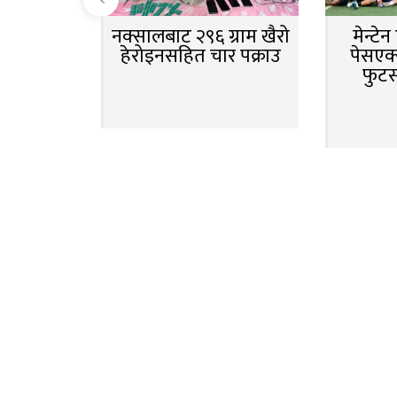
नक्सालबाट २९६ ग्राम खैरो
मेन्टे
हेरोइनसहित चार पक्राउ
पेसएक्
फुट