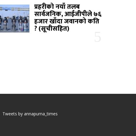
प्रहरीको नयाँ तलब
सार्वजनिक, आईजीपीले ७६
हजार खाँदा जवानको कति
? (सूचीसहित)
Tweets by annapurna_times