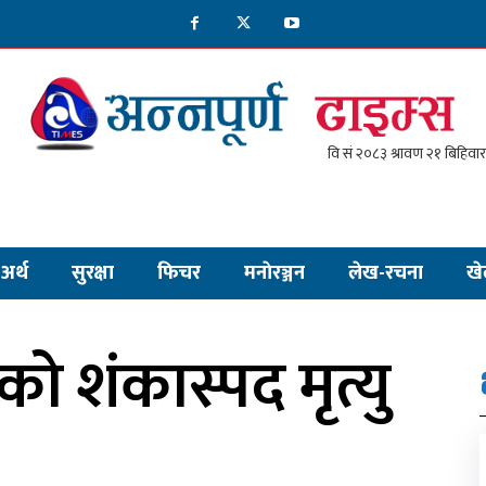
अर्थ
सुरक्षा
फिचर
मनाेरञ्जन
लेख-रचना
खे
को शंकास्पद मृत्यु