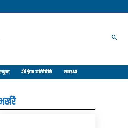
लकुद
शैक्षिक गतिविधि
स्वास्थ्य
भर्खरै