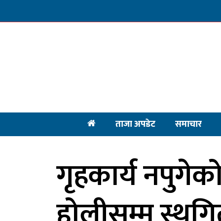
ताजा अपडेट
समाचार
गृहकार्य नपुगेक
होलीसम्म स्थग