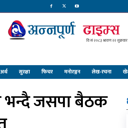
अर्थ
सुरक्षा
फिचर
मनाेरञ्जन
लेख-रचना
खे
ो भन्दै जसपा बैठक
ित