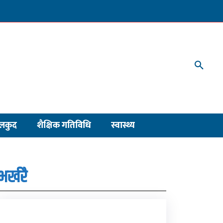
लकुद
शैक्षिक गतिविधि
स्वास्थ्य
भर्खरै