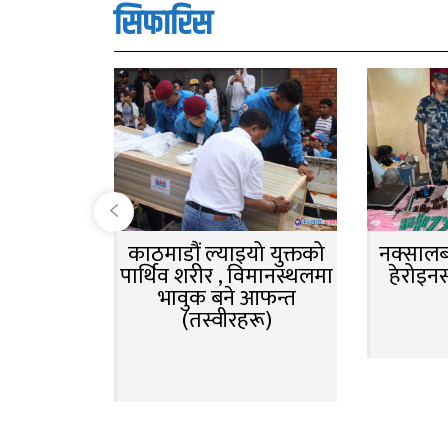
सिफारिस
काठमाडौं ल्याइयो युक्तको
नक्सालबा
पार्थिव शरीर , विमानस्थलमा
हेरोइन
भावुक बने आफन्त
(तस्वीरहरू)