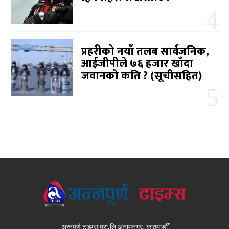
प्रहरीको नयाँ तलब सार्वजनिक,
आईजीपीले ७६ हजार खाँदा
जवानको कति ? (सूचीसहित)
अन्नपूर्ण टाइम्स प्रा.लि अनामनगर, काठमाडौँ