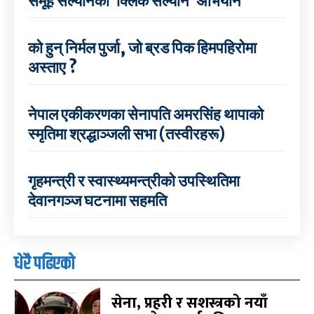
समूह सल्यानको ‘क्लिक सल्यान’ अभियान
को हुन् निर्मल पुर्जा, जो ब्रड पिक हिमपहिरोमा
अस्ताए ?
नेपाल एकीकरणका सेनापति अमरसिंह थापाको
स्मृतिमा श्रद्धाञ्जली सभा (तस्वीरहरू)
गृहमन्त्री र स्वास्थ्यमन्त्रीको उपस्थितिमा
देवानगञ्ज घटनामा सहमति
धेरै पढिएको
सेना, प्रहरी र सशस्त्रको नयाँ