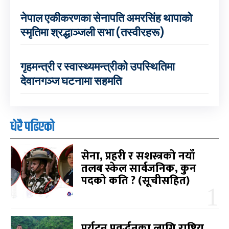
नेपाल एकीकरणका सेनापति अमरसिंह थापाको
स्मृतिमा श्रद्धाञ्जली सभा (तस्वीरहरू)
गृहमन्त्री र स्वास्थ्यमन्त्रीको उपस्थितिमा
देवानगञ्ज घटनामा सहमति
धेरै पढिएको
सेना, प्रहरी र सशस्त्रको नयाँ
तलब स्केल सार्वजनिक, कुन
पदको कति ? (सूचीसहित)
पर्यटन प्रवर्द्धनका लागि राष्ट्रिय