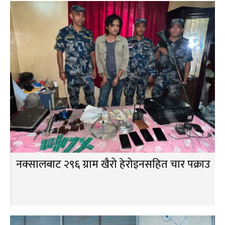
नक्सालबाट २९६ ग्राम खैरो हेरोइनसहित चार पक्राउ