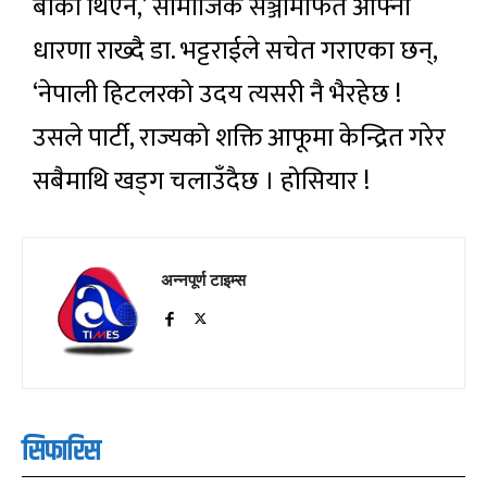
बाँकी थिएन,’ सामाजिक सञ्जामार्फत आफ्नो
धारणा राख्दै डा. भट्टराईले सचेत गराएका छन्,
‘नेपाली हिटलरको उदय त्यसरी नै भैरहेछ !
उसले पार्टी, राज्यको शक्ति आफूमा केन्द्रित गरेर
सबैमाथि खड्ग चलाउँदैछ । होसियार !
अन्नपूर्ण टाइम्स
सिफारिस