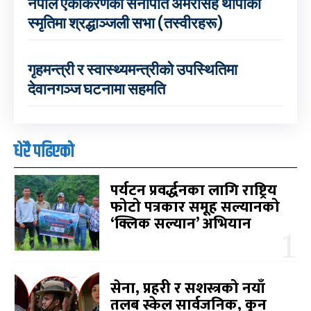
नेपाल एकीकरणका सेनापति अमरसिंह थापाको
स्मृतिमा श्रद्धाञ्जली सभा (तस्वीरहरू)
गृहमन्त्री र स्वास्थ्यमन्त्रीको उपस्थितिमा
देवानगञ्ज घटनामा सहमति
धेरै पढिएको
पर्यटन प्रवर्द्धनका लागि राष्ट्रिय
फोटो पत्रकार समूह सल्यानको
‘क्लिक सल्यान’ अभियान
सेना, प्रहरी र सशस्त्रको नयाँ
तलब स्केल सार्वजनिक, कुन