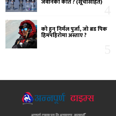
जवानको कति ? (सूचीसहित)
को हुन् निर्मल पुर्जा, जो ब्रड पिक
हिमपहिरोमा अस्ताए ?
अन्नपूर्ण टाइम्स प्रा.लि अनामनगर, काठमाडौँ