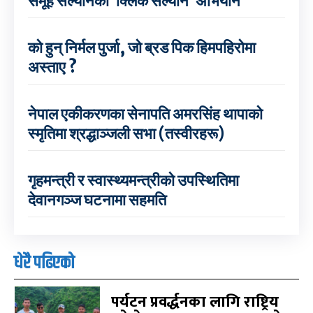
समूह सल्यानको ‘क्लिक सल्यान’ अभियान
को हुन् निर्मल पुर्जा, जो ब्रड पिक हिमपहिरोमा
अस्ताए ?
नेपाल एकीकरणका सेनापति अमरसिंह थापाको
स्मृतिमा श्रद्धाञ्जली सभा (तस्वीरहरू)
गृहमन्त्री र स्वास्थ्यमन्त्रीको उपस्थितिमा
देवानगञ्ज घटनामा सहमति
धेरै पढिएको
पर्यटन प्रवर्द्धनका लागि राष्ट्रिय