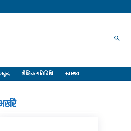
लकुद
शैक्षिक गतिविधि
स्वास्थ्य
भर्खरै