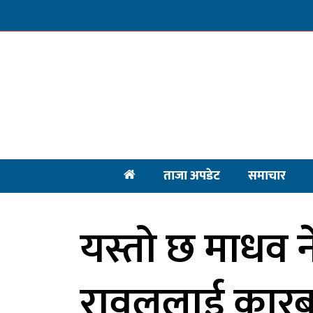
ताजा अपडेट
समाचार
यस्तो छ माधव 
रावललाई कारबा