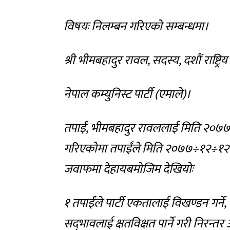
विषयः निलम्बन गरिएको सम्बन्धमा।
श्री भीमबहादुर रावल, सदस्य, दशौं राष्
नेपाल कम्युनिस्ट पार्टी (एमाले)।
तपाईं, भीमबहादुर रावललाई मिति २०७७÷
गरिएकोमा तपाईंले मिति २०७७÷१२÷१२ मा 
जवाफमा देहायबमोजिम देखियोः
१ तपाईंले पार्टी एकतालाई विखण्डन गर्ने, प
सद्‍भावलाई क्षतविक्षत पार्ने गरी निरन्तर