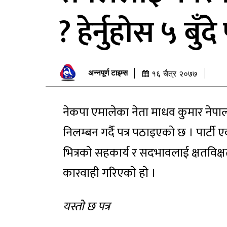
? हेर्नुहोस ५ बुँदे 
अन्नपूर्ण टाइम्स
१६ चैत्र २०७७
नेकपा एमालेका नेता माधव कुमार नेपा
निलम्बन गर्दै पत्र पठाइएकाे छ । पार्टी ए
भित्रको सहकार्य र सदभावलाई क्षतविक्ष
कारवाही गरिएकाे हाे ।
यस्ताे छ पत्र