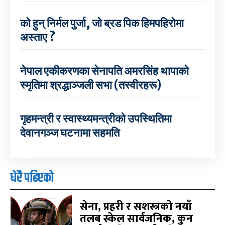
को हुन् निर्मल पुर्जा, जो ब्रड पिक हिमपहिरोमा
अस्ताए ?
नेपाल एकीकरणका सेनापति अमरसिंह थापाको
स्मृतिमा श्रद्धाञ्जली सभा (तस्वीरहरू)
गृहमन्त्री र स्वास्थ्यमन्त्रीको उपस्थितिमा
देवानगञ्ज घटनामा सहमति
धेरै पढिएको
सेना, प्रहरी र सशस्त्रको नयाँ
तलब स्केल सार्वजनिक, कुन