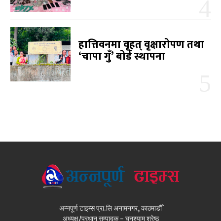
हात्तिवनमा वृहत् वृक्षारोपण तथा
‘चापा गुँ’ बोर्ड स्थापना
अन्नपूर्ण टाइम्स प्रा.लि अनामनगर, काठमाडौँ
अध्यक्ष/प्रधान सम्पादक - घनश्याम श्रेष्ठ