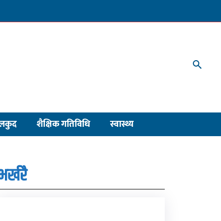
लकुद
शैक्षिक गतिविधि
स्वास्थ्य
भर्खरै