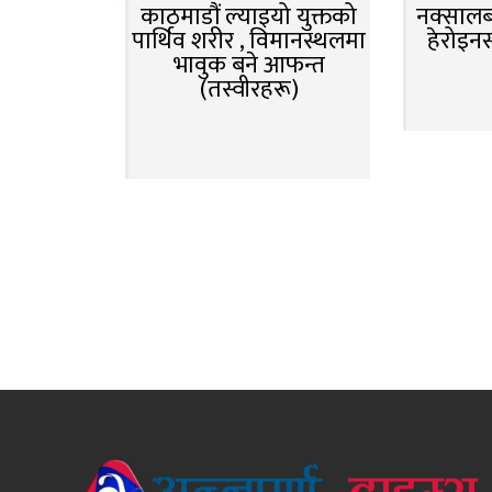
काठमाडौं ल्याइयो युक्तको
नक्सालबा
पार्थिव शरीर , विमानस्थलमा
हेरोइन
भावुक बने आफन्त
(तस्वीरहरू)