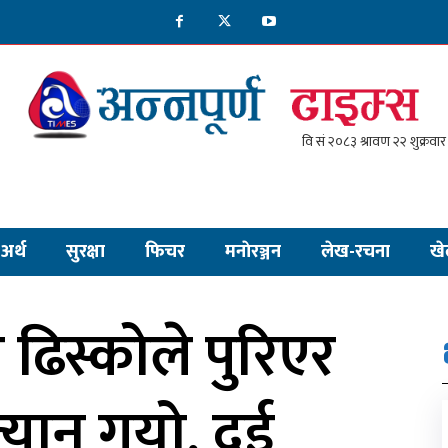
अर्थ
सुरक्षा
फिचर
मनाेरञ्जन
लेख-रचना
खे
ा ढिस्कोले पुरिएर
यान गयो, दुई