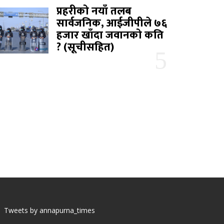
प्रहरीको नयाँ तलब
सार्वजनिक, आईजीपीले ७६
हजार खाँदा जवानको कति
? (सूचीसहित)
Tweets by annapurna_times