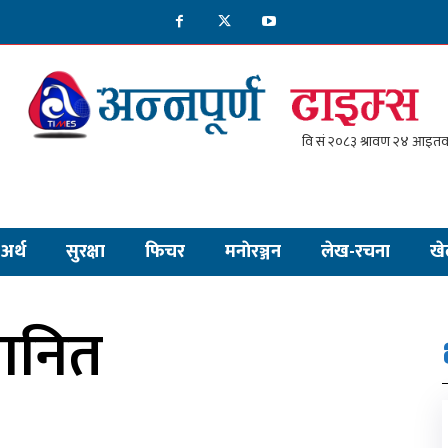
अर्थ
सुरक्षा
फिचर
मनाेरञ्जन
लेख-रचना
खे
मानित