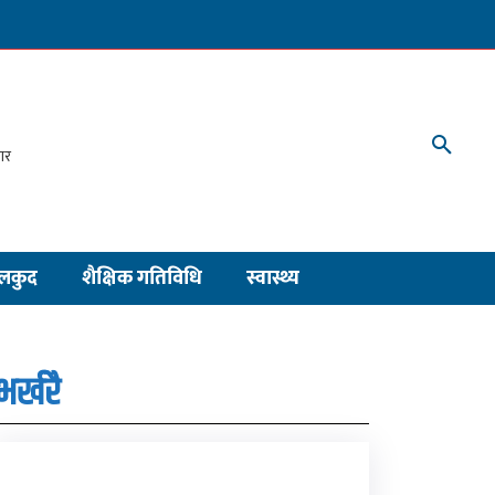
लकुद
शैक्षिक गतिविधि
स्वास्थ्य
भर्खरै