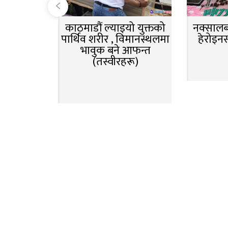
काठमाडौं ल्याइयो युक्तको
नक्सालबा
पार्थिव शरीर , विमानस्थलमा
हेरोइन
भावुक बने आफन्त
(तस्वीरहरू)