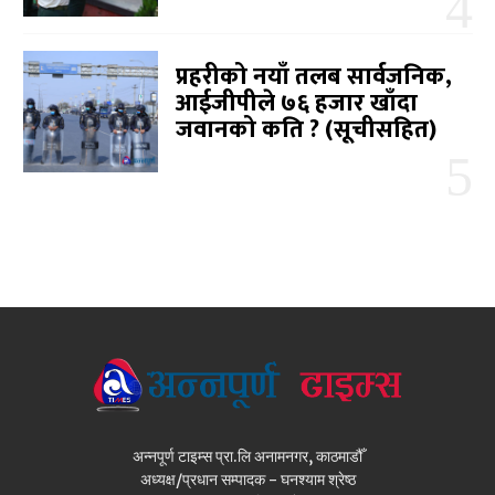
प्रहरीको नयाँ तलब सार्वजनिक,
आईजीपीले ७६ हजार खाँदा
जवानको कति ? (सूचीसहित)
अन्नपूर्ण टाइम्स प्रा.लि अनामनगर, काठमाडौँ
अध्यक्ष/प्रधान सम्पादक - घनश्याम श्रेष्ठ