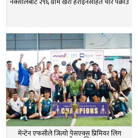
नक्सालबाट २९६ ग्राम खैरो हेरोइनसहित चार पक्राउ
मेन्टेन एफसीले जित्यो पेसएक्स प्रिमियर लिग