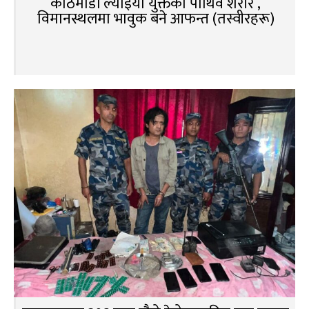
काठमाडौं ल्याइयो युक्तको पार्थिव शरीर ,
विमानस्थलमा भावुक बने आफन्त (तस्वीरहरू)