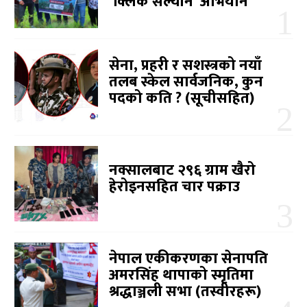
‘क्लिक सल्यान’ अभियान
सेना, प्रहरी र सशस्त्रको नयाँ
तलब स्केल सार्वजनिक, कुन
पदको कति ? (सूचीसहित)
नक्सालबाट २९६ ग्राम खैरो
हेरोइनसहित चार पक्राउ
नेपाल एकीकरणका सेनापति
अमरसिंह थापाको स्मृतिमा
श्रद्धाञ्जली सभा (तस्वीरहरू)