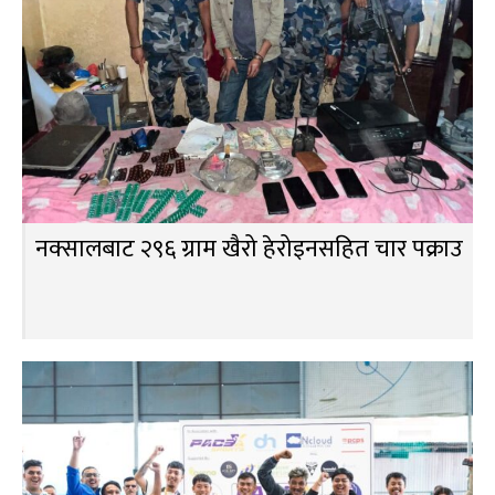
नक्सालबाट २९६ ग्राम खैरो हेरोइनसहित चार पक्राउ