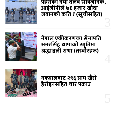
प्रहरीको नयाँ तलब सार्वजनिक,
आईजीपीले ७६ हजार खाँदा
जवानको कति ? (सूचीसहित)
नेपाल एकीकरणका सेनापति
अमरसिंह थापाको स्मृतिमा
श्रद्धाञ्जली सभा (तस्वीरहरू)
नक्सालबाट २९६ ग्राम खैरो
हेरोइनसहित चार पक्राउ