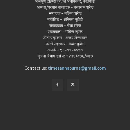
अन्नपूर्ण टाइम्स प्रा.लि अनामनगर, काठमाडौँ
अध्यक्ष/प्रधान सम्पादक - घनश्याम श्रेष्ठ
सम्पादक - नलिना श्रेष्ठ
मार्केटिङ - अस्मिता सुवेदी
संवाददाता - रीता श्रेष्ठ
संवाददाता - गोविन्द श्रेष्ठ
फोटो पत्रकार- अजय लेन्सम्यान
फोटो पत्रकार- शंकर भुजेल
सम्पर्क - ९८५११५०४७१
सूचना बिभाग दर्ता न: १४३६/०७६/०७७
Contact us:
timesannapurna@gmail.com