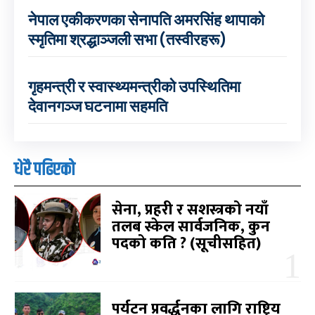
नेपाल एकीकरणका सेनापति अमरसिंह थापाको
स्मृतिमा श्रद्धाञ्जली सभा (तस्वीरहरू)
गृहमन्त्री र स्वास्थ्यमन्त्रीको उपस्थितिमा
देवानगञ्ज घटनामा सहमति
धेरै पढिएको
सेना, प्रहरी र सशस्त्रको नयाँ
तलब स्केल सार्वजनिक, कुन
पदको कति ? (सूचीसहित)
पर्यटन प्रवर्द्धनका लागि राष्ट्रिय