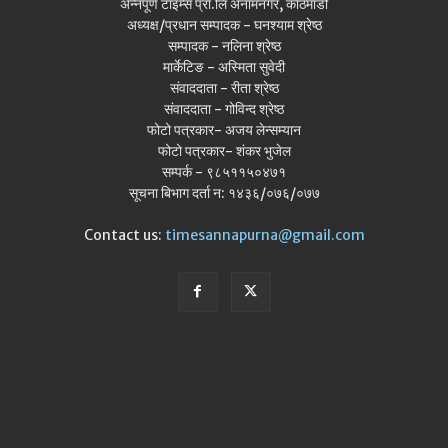
अन्नपूर्ण टाइम्स प्रा.लि अनामनगर, काठमाडौँ
अध्यक्ष/प्रधान सम्पादक - घनश्याम श्रेष्ठ
सम्पादक - नलिना श्रेष्ठ
मार्केटिङ - अस्मिता सुवेदी
संवाददाता - रीता श्रेष्ठ
संवाददाता - गोविन्द श्रेष्ठ
फोटो पत्रकार- अजय लेन्सम्यान
फोटो पत्रकार- शंकर भुजेल
सम्पर्क - ९८५११५०४७१
सूचना बिभाग दर्ता न: १४३६/०७६/०७७
Contact us:
timesannapurna@gmail.com